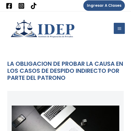
Ir
Ingresar A Clases
al
Mai
contenido
Me
LA OBLIGACION DE PROBAR LA CAUSA EN
LOS CASOS DE DESPIDO INDIRECTO POR
PARTE DEL PATRONO
Deja un comentario
/
Blog
/ Por
IdepPrivados