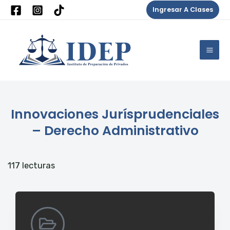
Ir
Ingresar A Clases
al
Mai
contenido
Me
Innovaciones Jurísprudenciales
– Derecho Administrativo
117 lecturas